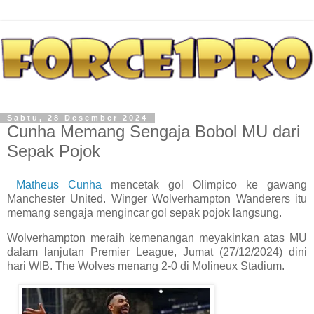
Sabtu, 28 Desember 2024
Cunha Memang Sengaja Bobol MU dari
Sepak Pojok
Matheus Cunha
mencetak gol Olimpico ke gawang
Manchester United. Winger Wolverhampton Wanderers itu
memang sengaja mengincar gol sepak pojok langsung.
Wolverhampton meraih kemenangan meyakinkan atas MU
dalam lanjutan Premier League, Jumat (27/12/2024) dini
hari WIB. The Wolves menang 2-0 di Molineux Stadium.