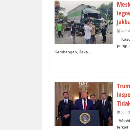
Mesk
lego
Jakb
Juni 2
Kasus
pengen
Kembangan, Jaka...
Trum
insp
Tida
Juni 2
Washi
terkai