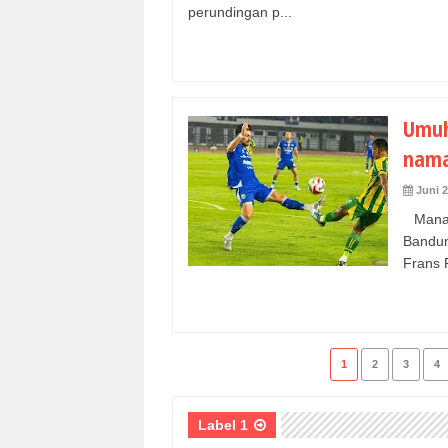
perundingan p...
Umuh
nama
Juni 2
Manaj
Bandu
Frans P
1
2
3
4
Label 1