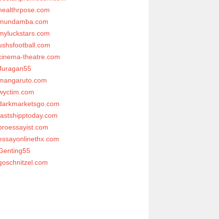
healthrpose.com
mundamba.com
myluckstars.com
ushsfootball.com
cinema-theatre.com
Juragan55
mangaruto.com
wyctim.com
darkmarketsgo.com
fastshipptoday.com
proessayist.com
essayonlinethx.com
Genting55
goschnitzel.com