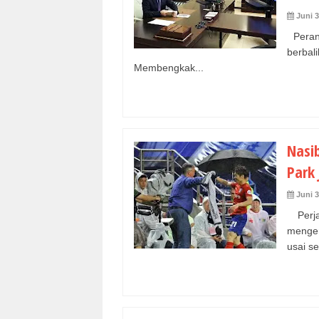
Juni 3
Perang
berbal
Membengkak...
Nasib
Park 
Juni 3
Perja
mengen
usai se