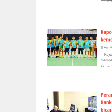
Kapol
keme
Agust
Kejua
mempe
semang
Peran
Bank
bicar