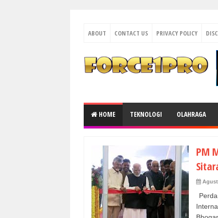
ABOUT
CONTACT US
PRIVACY POLICY
DIS
HOME
TEKNOLOGI
OLAHRAGA
PM M
Sitar
Agust
Perdan
Inter
Bhogap