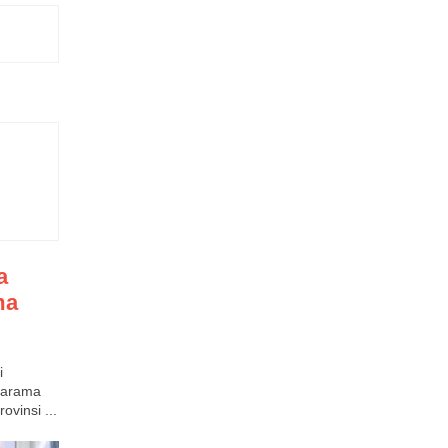
a
ma
i
itarama
vinsi ...