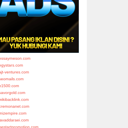
essaymeson.com
egystars.com
ajt-ventures.com
seomails.com
e1500.com
savorgold.com
wikibacklink.com
cremonanet.com
mizempire.com
javaddaraei.com
bestartpromotion.com