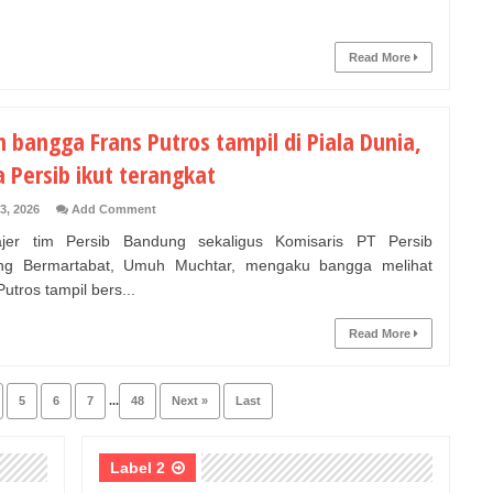
Read More
 bangga Frans Putros tampil di Piala Dunia,
 Persib ikut terangkat
3, 2026
Add Comment
er tim Persib Bandung sekaligus Komisaris PT Persib
ng Bermartabat, Umuh Muchtar, mengaku bangga melihat
utros tampil bers...
Read More
5
6
7
...
48
Next »
Last
Label 2