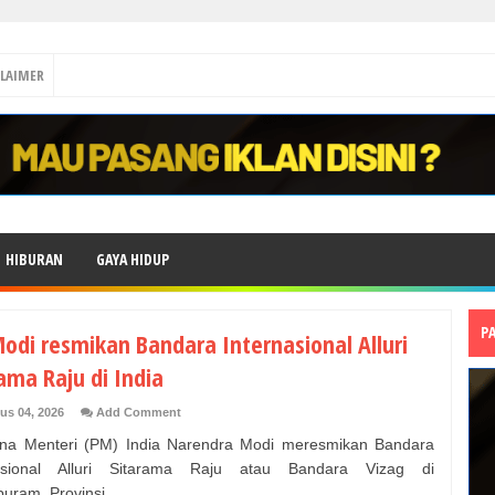
CLAIMER
HIBURAN
GAYA HIDUP
P
odi resmikan Bandara Internasional Alluri
ama Raju di India
us 04, 2026
Add Comment
a Menteri (PM) India Narendra Modi meresmikan Bandara
nasional Alluri Sitarama Raju atau Bandara Vizag di
uram, Provinsi ...