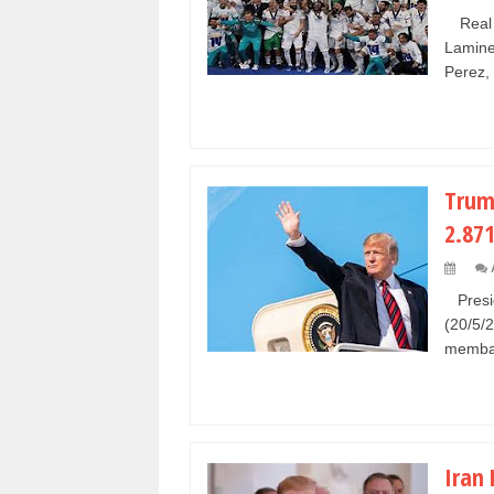
Real 
Lamine
Perez,
Trum
2.87
Presi
(20/5/
memban
Iran