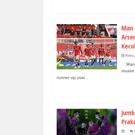
Man 
Arsen
Keco
Rabu,
Manche
musim 
runner-up usai...
Jumb
Prak