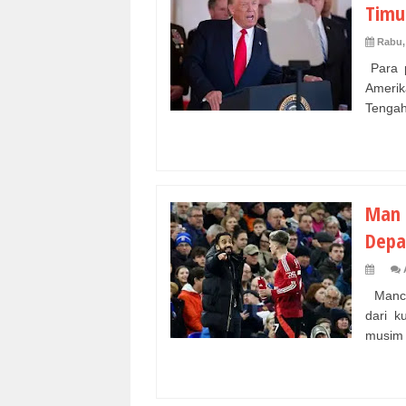
Timu
Rabu,
Para p
Amerik
Tengah.
Man 
Depa
Manche
dari k
musim i