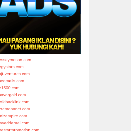
essaymeson.com
egystars.com
ajt-ventures.com
seomails.com
e1500.com
savorgold.com
wikibacklink.com
cremonanet.com
mizempire.com
javaddaraei.com
bestartpromotion.com