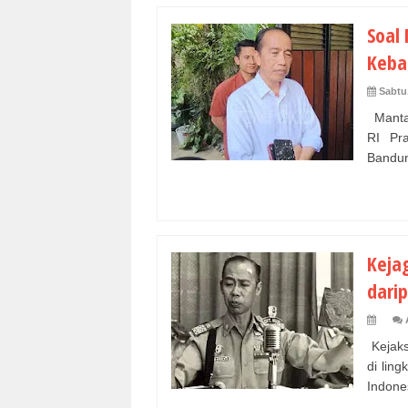
Soal
Keba
Sabtu
Mantan
RI Pra
Bandun
Keja
dari
Kejaks
di lin
Indones