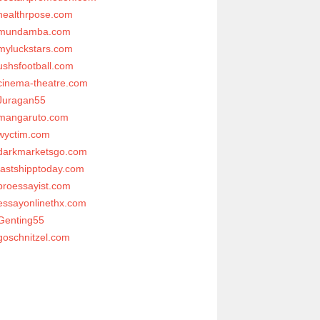
healthrpose.com
mundamba.com
myluckstars.com
ushsfootball.com
cinema-theatre.com
Juragan55
mangaruto.com
wyctim.com
darkmarketsgo.com
fastshipptoday.com
proessayist.com
essayonlinethx.com
Genting55
goschnitzel.com