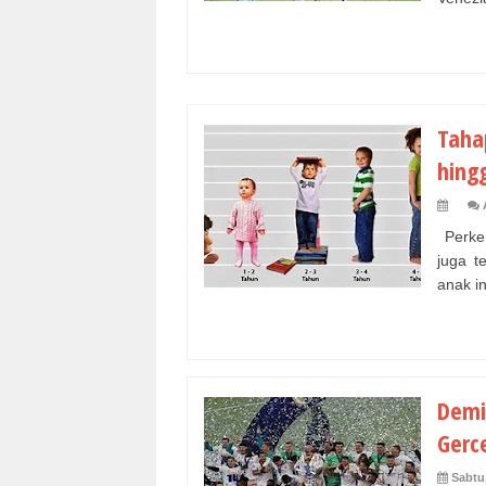
Taha
hing
Perkem
juga t
anak in
Demi
Gerc
Sabtu