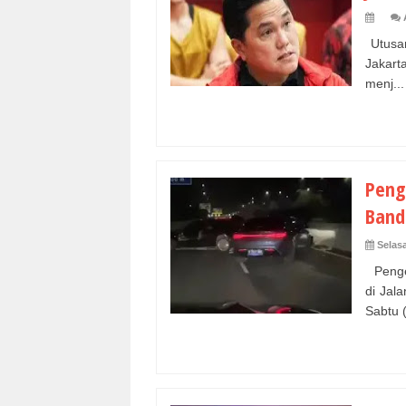
Utusan
Jakart
menj...
Peng
Band
Selasa
Pengem
di Jal
Sabtu (