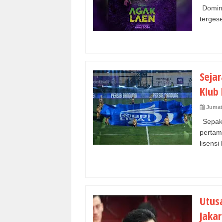
Domina
tergese
Sejar
Klub
Jumat
Sepak 
pertam
lisensi 
Utusa
Jakar