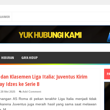
CLAIMER
HIBURAN
GAYA HIDUP
P
 dan Klasemen Liga Italia: Juventus Kirim
ay Idzes ke Serie B
 28 Mei 2025
Add Comment
ngan AS Roma di pekan terakhir Liga Italia menjadi tidak
i karena Juventus juga meraih hasil yang sama saat melawan
. M...