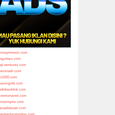
essaymeson.com
egystars.com
ajt-ventures.com
seomails.com
e1500.com
savorgold.com
wikibacklink.com
cremonanet.com
mizempire.com
javaddaraei.com
bestartpromotion.com