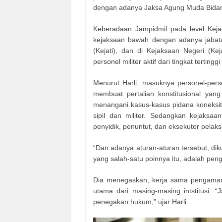
dengan adanya Jaksa Agung Muda Bidang 
Keberadaan Jampidmil pada level Keja
kejaksaan bawah dengan adanya jabatan-
(Kejati), dan di Kejaksaan Negeri (Kej
personel militer aktif dari tingkat terti
Menurut Harli, masuknya personel-persone
membuat pertalian konstitusional ya
menangani kasus-kasus pidana koneksit
sipil dan militer. Sedangkan kejaksaa
penyidik, penuntut, dan eksekutor pelak
“Dan adanya aturan-aturan tersebut, d
yang salah-satu poinnya itu, adalah peng
Dia menegaskan, kerja sama pengaman
utama dari masing-masing intstitusi.
penegakan hukum,” ujar Harli.