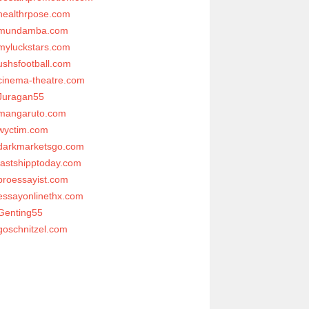
healthrpose.com
mundamba.com
myluckstars.com
ushsfootball.com
cinema-theatre.com
Juragan55
mangaruto.com
wyctim.com
darkmarketsgo.com
fastshipptoday.com
proessayist.com
essayonlinethx.com
Genting55
goschnitzel.com