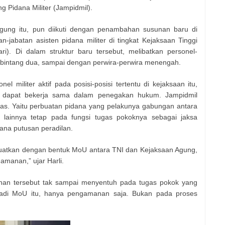
Pidana Militer (Jampidmil).
gung itu, pun diikuti dengan penambahan susunan baru di
jabatan asisten pidana militer di tingkat Kejaksaan Tinggi
ari). Di dalam struktur baru tersebut, melibatkan personel-
nggi bintang dua, sampai dengan perwira-perwira menengah.
l militer aktif pada posisi-posisi tertentu di kejaksaan itu,
ng dapat bekerja sama dalam penegakan hukum. Jampidmil
as. Yaitu perbuatan pidana yang pelakunya gabungan antara
n lainnya tetap pada fungsi tugas pokoknya sebagai jaksa
sana putusan peradilan.
ikuatkan dengan bentuk MoU antara TNI dan Kejaksaan Agung,
amanan,” ujar Harli.
an tersebut tak sampai menyentuh pada tugas pokok yang
 “Jadi MoU itu, hanya pengamanan saja. Bukan pada proses