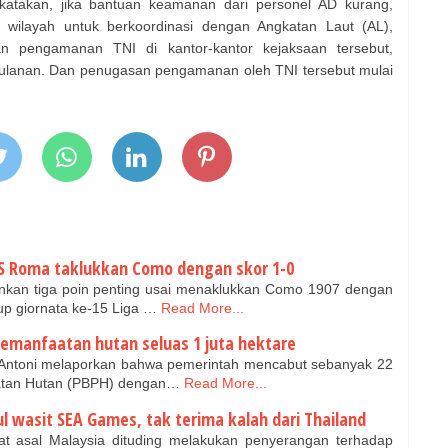
ikatakan, jika bantuan keamanan dari personel AD kurang,
ng wilayah untuk berkoordinasi dengan Angkatan Laut (AL),
an pengamanan TNI di kantor-kantor kejaksaan tersebut,
 bulanan. Dan penugasan pengamanan oleh TNI tersebut mulai
S Roma taklukkan Como dengan skor 1-0
an tiga poin penting usai menaklukkan Como 1907 dengan
tup giornata ke-15 Liga …
Read More...
pemanfaatan hutan seluas 1 juta hektare
 Antoni melaporkan bahwa pemerintah mencabut sebanyak 22
atan Hutan (PBPH) dengan…
Read More...
ul wasit SEA Games, tak terima kalah dari Thailand
at asal Malaysia dituding melakukan penyerangan terhadap