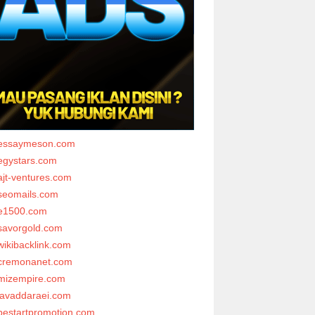
essaymeson.com
egystars.com
ajt-ventures.com
seomails.com
e1500.com
savorgold.com
wikibacklink.com
cremonanet.com
mizempire.com
javaddaraei.com
bestartpromotion.com