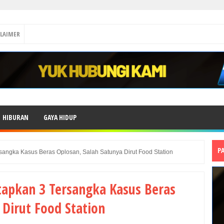
CLAIMER
HIBURAN
GAYA HIDUP
P
sangka Kasus Beras Oplosan, Salah Satunya Dirut Food Station
tapkan 3 Tersangka Kasus Beras
 Dirut Food Station