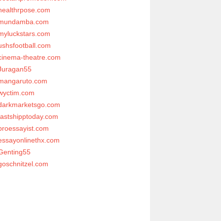
healthrpose.com
mundamba.com
myluckstars.com
ushsfootball.com
cinema-theatre.com
Juragan55
mangaruto.com
wyctim.com
darkmarketsgo.com
fastshipptoday.com
proessayist.com
essayonlinethx.com
Genting55
goschnitzel.com