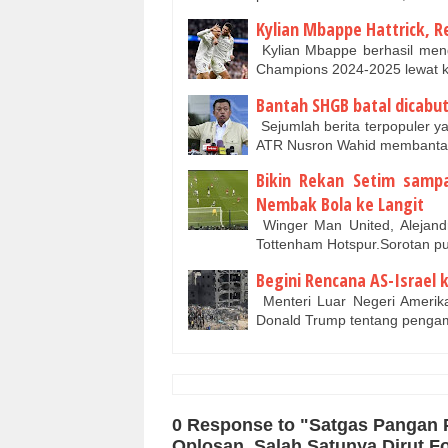
Kylian Mbappe Hattrick, R
Kylian Mbappe berhasil mengu
Champions 2024-2025 lewat 
Bantah SHGB batal dicabut
Sejumlah berita terpopuler y
ATR Nusron Wahid membanta
Bikin Rekan Setim samp
Nembak Bola ke Langit
Winger Man United, Alejand
Tottenham Hotspur.Sorotan p
Begini Rencana AS-Israel 
Menteri Luar Negeri Amerik
Donald Trump tentang pengam
0 Response to "Satgas Pangan 
Oplosan, Salah Satunya Dirut F