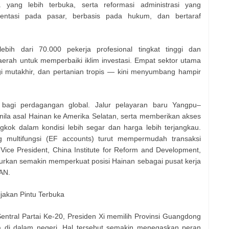
ta yang lebih terbuka, serta reformasi administrasi yang
ientasi pada pasar, berbasis pada hukum, dan bertaraf
bih dari 70.000 pekerja profesional tingkat tinggi dan
aerah untuk memperbaiki iklim investasi. Empat sektor utama
gi mutakhir, dan pertanian tropis — kini menyumbang hampir
bagi perdagangan global. Jalur pelayaran baru Yangpu–
ila asal Hainan ke Amerika Selatan, serta memberikan akses
gkok dalam kondisi lebih segar dan harga lebih terjangkau.
multifungsi (EF accounts) turut mempermudah transaksi
Vice President, China Institute for Reform and Development,
urkan semakin memperkuat posisi Hainan sebagai pusat kerja
AN.
jakan Pintu Terbuka
ntral Partai Ke-20, Presiden Xi memilih Provinsi Guangdong
a di dalam negeri. Hal tersebut semakin menegaskan peran