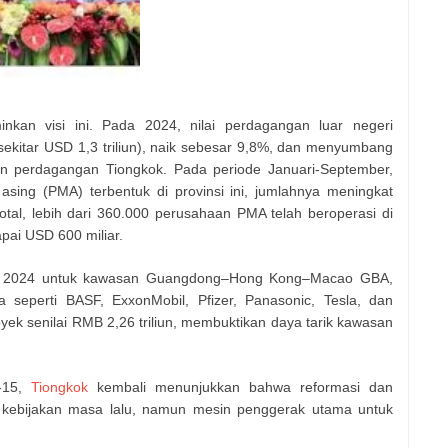
kan visi ini. Pada 2024, nilai perdagangan luar negeri
ekitar USD 1,3 triliun), naik sebesar 9,8%, dan menyumbang
n perdagangan Tiongkok. Pada periode Januari-September,
ing (PMA) terbentuk di provinsi ini, jumlahnya meningkat
tal, lebih dari 360.000 perusahaan PMA telah beroperasi di
pai USD 600 miliar.
bal 2024 untuk kawasan Guangdong–Hong Kong–Macao GBA,
 seperti BASF, ExxonMobil, Pfizer, Panasonic, Tesla, dan
ek senilai RMB 2,26 triliun, membuktikan daya tarik kawasan
e-15,
Tiongkok
kembali menunjukkan bahwa reformasi dan
r kebijakan masa lalu, namun mesin penggerak utama untuk