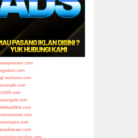
essaymeson.com
egystars.com
ajt-ventures.com
seomails.com
e1500.com
savorgold.com
wikibacklink.com
cremonanet.com
mizempire.com
javaddaraei.com
bestartpromotion.com