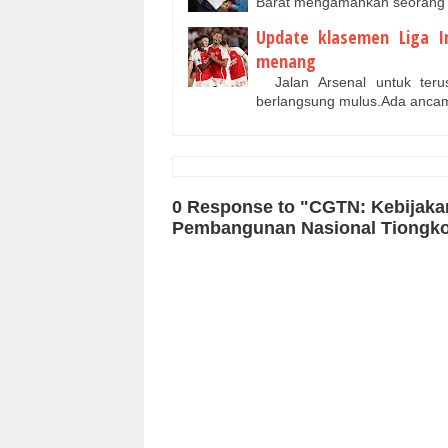
Barat mengamankan seorang
Update klasemen Liga I
menang
Jalan Arsenal untuk teru
berlangsung mulus.Ada ancam
0 Response to "CGTN: Kebijaka
Pembangunan Nasional Tiongko