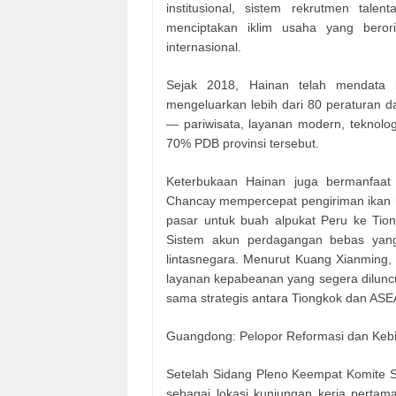
institusional, sistem rekrutmen talen
menciptakan iklim usaha yang beror
internasional.
Sejak 2018, Hainan telah mendata le
mengeluarkan lebih dari 80 peraturan d
— pariwisata, layanan modern, teknolo
70% PDB provinsi tersebut.
Keterbukaan Hainan juga bermanfaat 
Chancay mempercepat pengiriman ikan n
pasar untuk buah alpukat Peru ke Tion
Sistem akun perdagangan bebas yang 
lintasnegara. Menurut Kuang Xianming, 
layanan kepabeanan yang segera dilunc
sama strategis antara Tiongkok dan ASE
Guangdong: Pelopor Reformasi dan Kebi
Setelah Sidang Pleno Keempat Komite Se
sebagai lokasi kunjungan kerja pertam