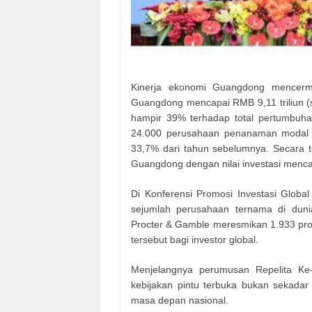
Kinerja ekonomi Guangdong mencermin
Guangdong mencapai RMB 9,11 triliun (s
hampir 39% terhadap total pertumbuha
24.000 perusahaan penanaman modal as
33,7% dari tahun sebelumnya. Secara to
Guangdong dengan nilai investasi menca
Di Konferensi Promosi Investasi Glo
sejumlah perusahaan ternama di dunia
Procter & Gamble meresmikan 1.933 proy
tersebut bagi investor global.
Menjelangnya perumusan Repelita K
kebijakan pintu terbuka bukan sekada
masa depan nasional.