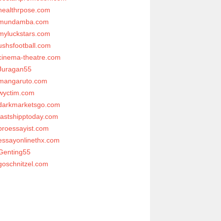
healthrpose.com
mundamba.com
myluckstars.com
ushsfootball.com
cinema-theatre.com
Juragan55
mangaruto.com
wyctim.com
darkmarketsgo.com
fastshipptoday.com
proessayist.com
essayonlinethx.com
Genting55
goschnitzel.com