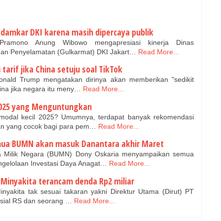
 damkar DKI karena masih dipercaya publik
ramono Anung Wibowo mengapresiasi kinerja Dinas
an Penyelamatan (Gulkarmat) DKI Jakart…
Read More...
arif jika China setuju soal TikTok
onald Trump mengatakan dirinya akan memberikan "sedikit
ina jika negara itu meny…
Read More...
l 2025 yang Menguntungkan
 modal kecil 2025? Umumnya, terdapat banyak rekomendasi
n yang cocok bagi para pem…
Read More...
ua BUMN akan masuk Danantara akhir Maret
 Milik Negara (BUMN) Dony Oskaria menyampaikan semua
elolaan Investasi Daya Anagat…
Read More...
inyakita terancam denda Rp2 miliar
akita tak sesuai takaran yakni Direktur Utama (Dirut) PT
nisial RS dan seorang …
Read More...