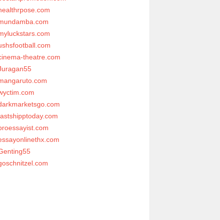
healthrpose.com
mundamba.com
myluckstars.com
ushsfootball.com
cinema-theatre.com
Juragan55
mangaruto.com
wyctim.com
darkmarketsgo.com
fastshipptoday.com
proessayist.com
essayonlinethx.com
Genting55
goschnitzel.com