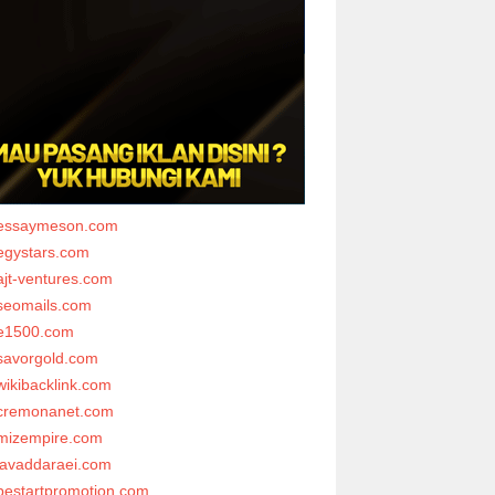
essaymeson.com
egystars.com
ajt-ventures.com
seomails.com
e1500.com
savorgold.com
wikibacklink.com
cremonanet.com
mizempire.com
javaddaraei.com
bestartpromotion.com