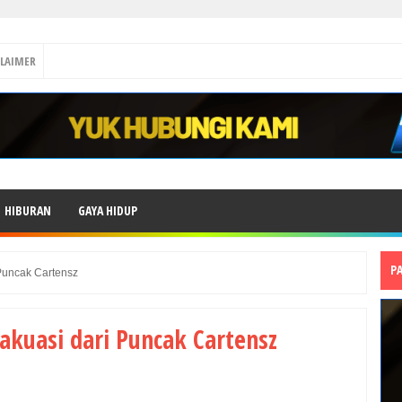
CLAIMER
HIBURAN
GAYA HIDUP
P
 Puncak Cartensz
vakuasi dari Puncak Cartensz