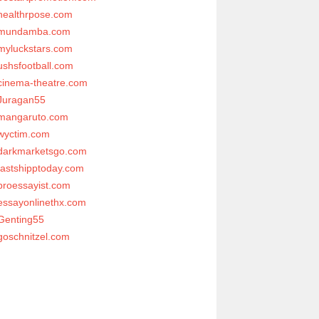
healthrpose.com
mundamba.com
myluckstars.com
ushsfootball.com
cinema-theatre.com
Juragan55
mangaruto.com
wyctim.com
darkmarketsgo.com
fastshipptoday.com
proessayist.com
essayonlinethx.com
Genting55
goschnitzel.com