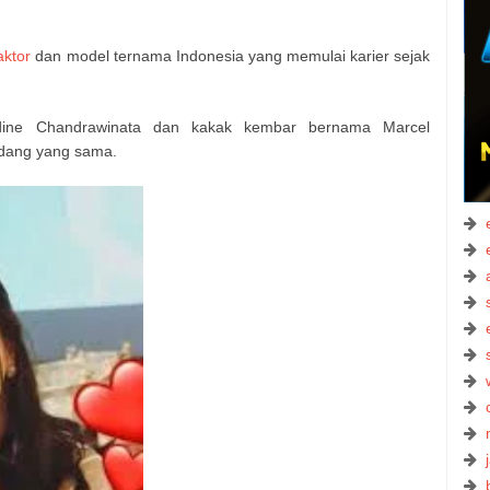
aktor
dan model ternama Indonesia yang memulai karier sejak
dine Chandrawinata dan kakak kembar bernama Marcel
bidang yang sama.