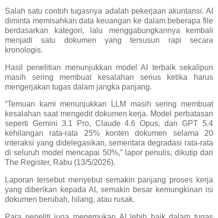
Salah satu contoh tugasnya adalah pekerjaan akuntansi. AI
diminta memisahkan data keuangan ke dalam beberapa file
berdasarkan kategori, lalu menggabungkannya kembali
menjadi satu dokumen yang tersusun rapi secara
kronologis.
Hasil penelitian menunjukkan model AI terbaik sekalipun
masih sering membuat kesalahan serius ketika harus
mengerjakan tugas dalam jangka panjang.
“Temuan kami menunjukkan LLM masih sering membuat
kesalahan saat mengedit dokumen kerja. Model perbatasan
seperti Gemini 3.1 Pro, Claude 4.6 Opus, dan GPT 5.4
kehilangan rata-rata 25% konten dokumen selama 20
interaksi yang didelegasikan, sementara degradasi rata-rata
di seluruh model mencapai 50%,” lapor penulis, dikutip dari
The Register, Rabu (13/5/2026).
Laporan tersebut menyebut semakin panjang proses kerja
yang diberikan kepada AI, semakin besar kemungkinan isi
dokumen berubah, hilang, atau rusak.
Para peneliti juga menemukan AI lebih baik dalam tugas