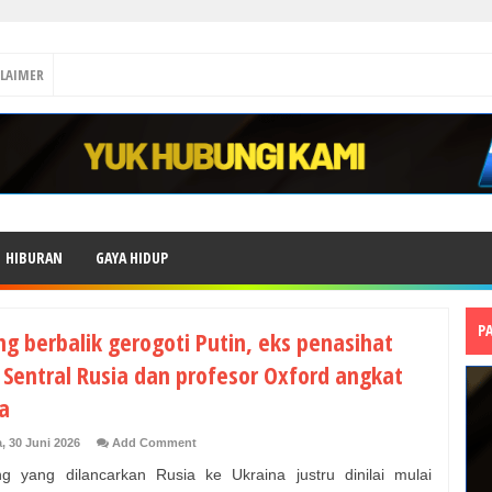
CLAIMER
HIBURAN
GAYA HIDUP
P
g berbalik gerogoti Putin, eks penasihat
 Sentral Rusia dan profesor Oxford angkat
a
, 30 Juni 2026
Add Comment
 yang dilancarkan Rusia ke Ukraina justru dinilai mulai