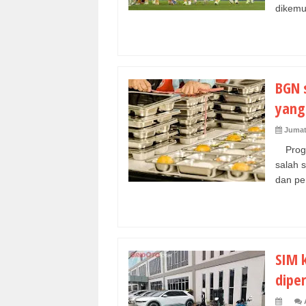
dikemu
BGN 
yang
Jumat
Progr
salah 
dan pe
SIM k
diper