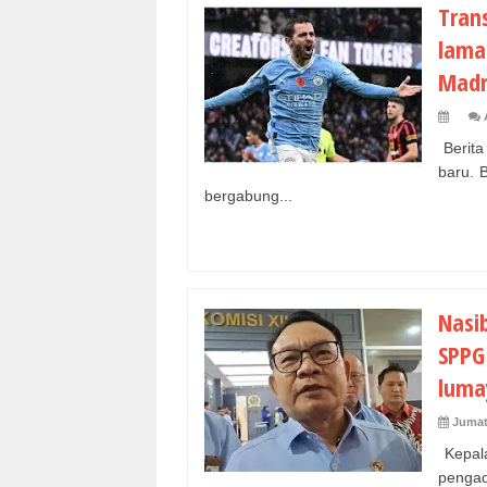
Tran
lama
Madr
Berita
baru. 
bergabung...
Nasi
SPPG 
luma
Jumat
Kepala
pengad