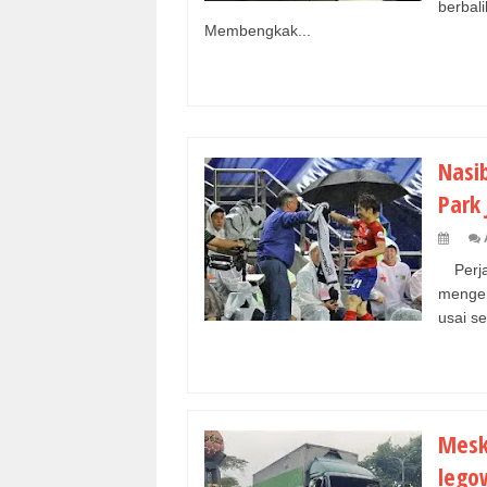
berbal
Membengkak...
Nasib
Park 
Perja
mengen
usai se
Mesk
lego