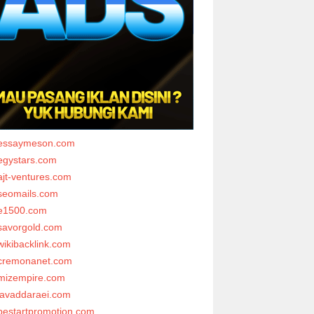
essaymeson.com
egystars.com
ajt-ventures.com
seomails.com
e1500.com
savorgold.com
wikibacklink.com
cremonanet.com
mizempire.com
javaddaraei.com
bestartpromotion.com