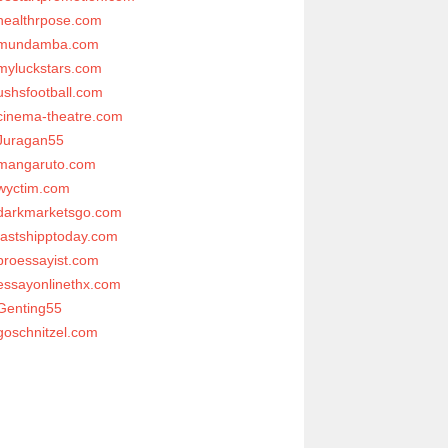
healthrpose.com
mundamba.com
myluckstars.com
ushsfootball.com
cinema-theatre.com
Juragan55
mangaruto.com
wyctim.com
darkmarketsgo.com
fastshipptoday.com
proessayist.com
essayonlinethx.com
Genting55
goschnitzel.com