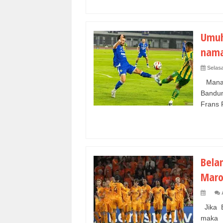
Umuh
nama
Selasa
Manaj
Bandu
Frans P
Bela
Maro
Jika B
maka p