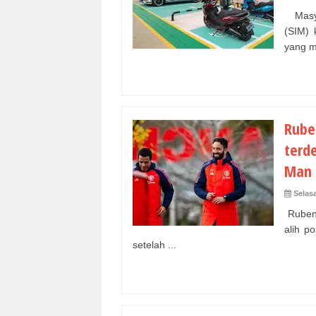
Masyar
(SIM) 
yang ma
Rube
terd
Man 
Selasa
Ruben 
alih p
setelah ...