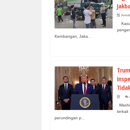
Jakb
Jumat
Kasus
pengen
Kembangan, Jaka...
Trum
insp
Tida
Washi
terkai
perundingan p...