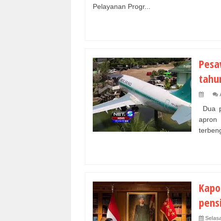
Pelayanan Progr...
Pesa
tahu
Dua pe
apron 
terbeng
Kapol
pens
Selasa